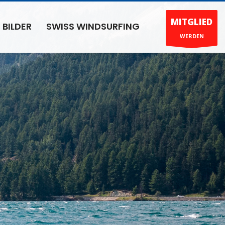
MITGLIED
BILDER
SWISS WINDSURFING
WERDEN